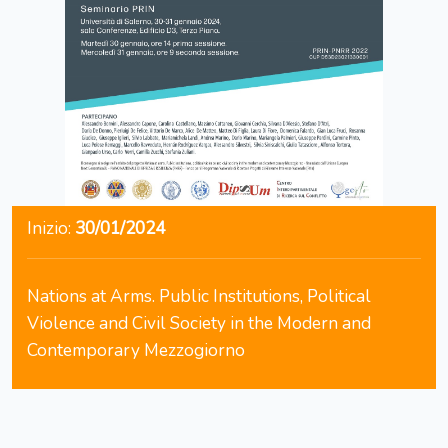
Inizio:
30/01/2024
Nations at Arms. Public Institutions, Political
Violence and Civil Society in the Modern and
Contemporary Mezzogiorno