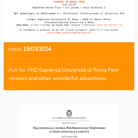
Inizio:
15/03/2024
AIA for PhD Sapienza Università di Roma Peer
reviews and other wonderful adventures