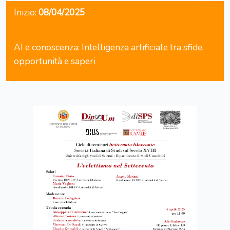
Inizio:
08/04/2025
AI e conoscenza: Intelligenza artificiale tra sfide,
opportunità e saperi