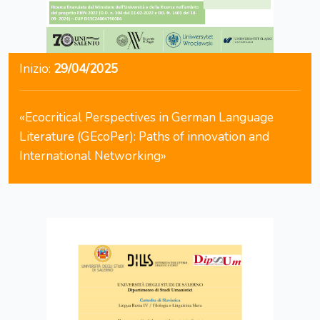
Inizio:
29/04/2025
«Ecocritical Perspectives in German Language
Literature (GEcoPer): Paths of innovation and
International Networking»