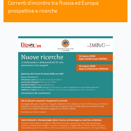
Correnti d’incontro tra Russia ed Europa:
prospettive e ricerche