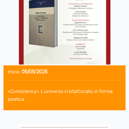
Inizio:
05/05/2025
«Consistency». L’universo cristallizzato in forma
poetica