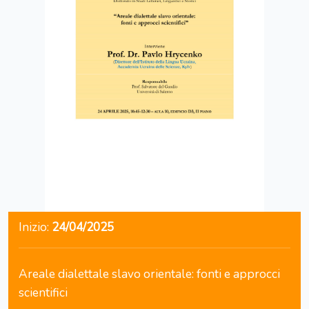
Inizio:
24/04/2025
Areale dialettale slavo orientale: fonti e approcci
scientifici