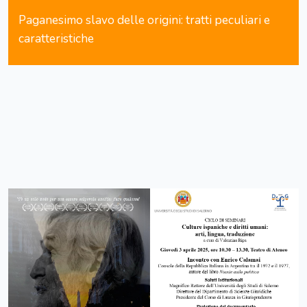
Paganesimo slavo delle origini: tratti peculiari e
caratteristiche