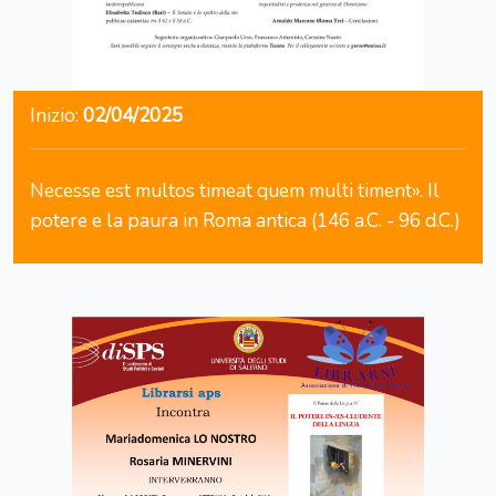
Inizio:
02/04/2025
Necesse est multos timeat quem multi timent». Il
potere e la paura in Roma antica (146 a.C. - 96 d.C.)