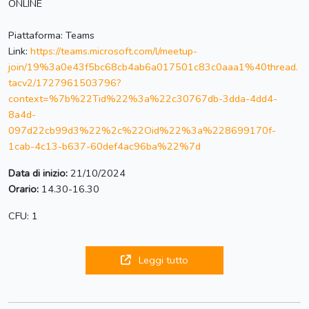
ONLINE
Piattaforma: Teams
Link:
https://teams.microsoft.com/l/meetup-
join/19%3a0e43f5bc68cb4ab6a017501c83c0aaa1%40thread.
tacv2/1727961503796?
context=%7b%22Tid%22%3a%22c30767db-3dda-4dd4-
8a4d-
097d22cb99d3%22%2c%22Oid%22%3a%228699170f-
1cab-4c13-b637-60def4ac96ba%22%7d
Data di inizio:
21/10/2024
Orario:
14.30-16.30
CFU: 1
Leggi tutto