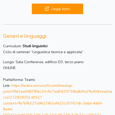
Leggi tutto
Generi e linguaggi
Curriculum:
Studi linguistici
Ciclo di seminari “Linguistica teorica e applicata“
Luogo: Sala Conferenze, edificio D3, terzo piano
ONLINE
Piattaforma: Teams
Link:
https://teams.microsoft.com/l/meetup-
join/19%3aa69878fec2fc4fc7ad6420738bdb0fa2%40thread.ta
cv2/1728383014051?
context=%7b%22Tid%22%3a%22c30767db-3dda-4dd4-
8a4d-