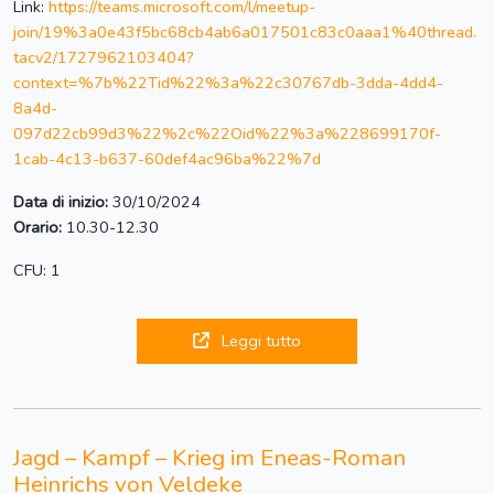
Link:
https://teams.microsoft.com/l/meetup-
join/19%3a0e43f5bc68cb4ab6a017501c83c0aaa1%40thread.
tacv2/1727962103404?
context=%7b%22Tid%22%3a%22c30767db-3dda-4dd4-
8a4d-
097d22cb99d3%22%2c%22Oid%22%3a%228699170f-
1cab-4c13-b637-60def4ac96ba%22%7d
Data di inizio:
30/10/2024
Orario:
10.30-12.30
CFU: 1
Leggi tutto
Jagd – Kampf – Krieg im Eneas-Roman
Heinrichs von Veldeke