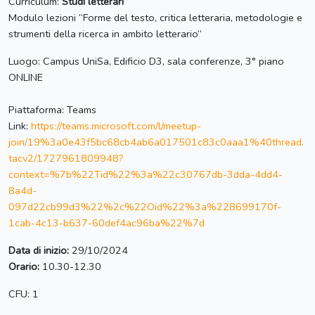
Curriculum:
Studi letterari
Modulo lezioni “Forme del testo, critica letteraria, metodologie e
strumenti della ricerca in ambito letterario“
Luogo: Campus UniSa, Edificio D3, sala conferenze, 3° piano
ONLINE
Piattaforma: Teams
Link:
https://teams.microsoft.com/l/meetup-
join/19%3a0e43f5bc68cb4ab6a017501c83c0aaa1%40thread.
tacv2/1727961809948?
context=%7b%22Tid%22%3a%22c30767db-3dda-4dd4-
8a4d-
097d22cb99d3%22%2c%22Oid%22%3a%228699170f-
1cab-4c13-b637-60def4ac96ba%22%7d
Data di inizio:
29/10/2024
Orario:
10.30-12.30
CFU: 1