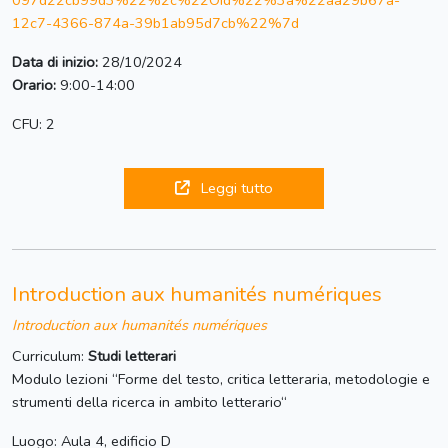
097d22cb99d3%22%2c%22Oid%22%3a%22aa29b67a-
12c7-4366-874a-39b1ab95d7cb%22%7d
Data di inizio:
28/10/2024
Orario:
9:00-14:00
CFU: 2
Leggi tutto
Introduction aux humanités numériques
Introduction aux humanités numériques
Curriculum:
Studi letterari
Modulo lezioni “Forme del testo, critica letteraria, metodologie e
strumenti della ricerca in ambito letterario“
Luogo: Aula 4, edificio D