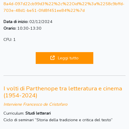
8a4d-097d22cb99d3%22%2c%22Oid%22%3a%2258c9bffd-
703e-48d1-be51-0fd8f451ee84%22%7d
Data di inizio:
02/12/2024
Orario:
10:30-13:30
CFU: 1
Leggi tutto
I volti di Parthenope tra letteratura e cinema
(1954-2024)
Interviene Francesco de Cristofaro
Curriculum:
Studi letterari
Ciclo di seminari “Storia della tradizione e critica del testo“