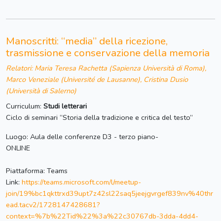
Manoscritti: “media” della ricezione,
trasmissione e conservazione della memoria
Relatori: Maria Teresa Rachetta (Sapienza Università di Roma),
Marco Veneziale (Université de Lausanne), Cristina Dusio
(Università di Salerno)
Curriculum:
Studi letterari
Ciclo di seminari “Storia della tradizione e critica del testo“
Luogo: Aula delle conferenze D3 - terzo piano-
ONLINE
Piattaforma: Teams
Link:
https://teams.microsoft.com/l/meetup-
join/19%bc1qkttrxd39upt7z42sl22saq5jeejgvrgef839nv%40thr
ead.tacv2/1728147428681?
context=%7b%22Tid%22%3a%22c30767db-3dda-4dd4-