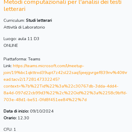
Metodi computazionali per l'analisi dei testi
letterari
Curriculum:
Studi letterari
Attività di Laboratorio
Luogo: aula 11 D3
ONLINE
Piattaforma: Teams
Link:
https://teams.microsoft.com/l/meetup-
join/19%bc1qkttrxd39upt7z42sl22saq5jeejgvrgef839nv%40thr
ead.tacv2/1728147332245?
context=%7b%22Tid%22%3a%22c30767db-3dda-4dd4-
8a4d-097d22cb99d3%22%2c%22Oid%22%3a%2258c9bffd-
703e-48d1-be51-0fd8f451ee84%22%7d
Data di inizio:
09/10/2024
Orario:
12.30
CFU: 1