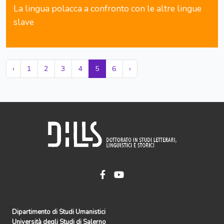
La lingua polacca a confronto con le altre lingue
slave
‹
1
2
3
4
5
6
›
Dipartimento di Studi Umanistici
Università degli Studi di Salerno