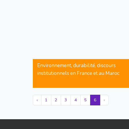
Environnement, durabilité, discours
institutionnels en France et au Maroc
‹
1
2
3
4
5
6
›