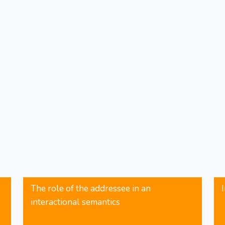
The role of the addressee in an
interactional semantics