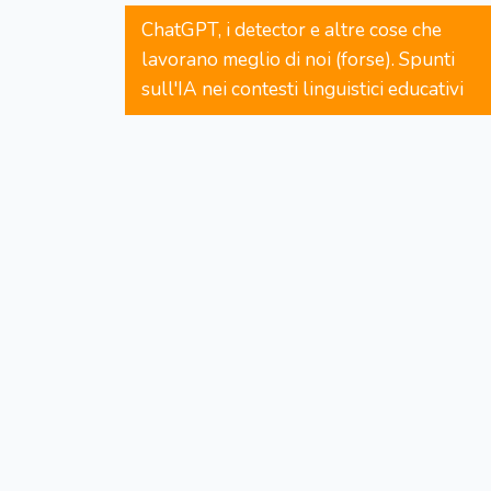
ChatGPT, i detector e altre cose che
lavorano meglio di noi (forse). Spunti
sull'IA nei contesti linguistici educativi