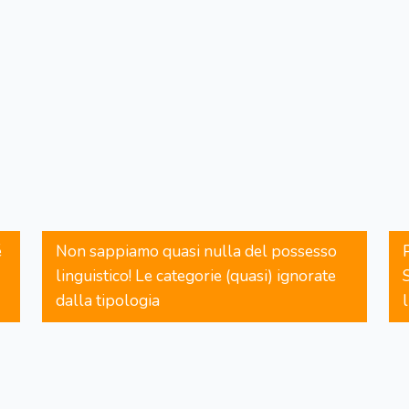
é
Non sappiamo quasi nulla del possesso
linguistico! Le categorie (quasi) ignorate
dalla tipologia