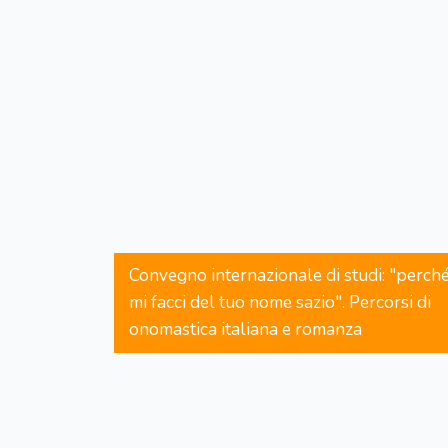
Convegno internazionale di studi: "perch
mi facci del tuo nome sazio". Percorsi di
onomastica italiana e romanza