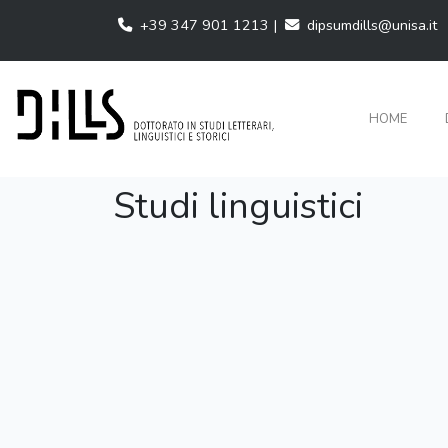
+39 347 901 1213 |
dipsumdills@unisa.it
HOME
Studi linguistici