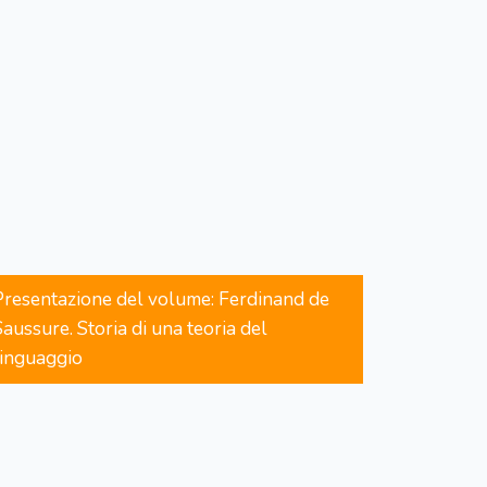
Presentazione del volume: Ferdinand de
Saussure. Storia di una teoria del
linguaggio